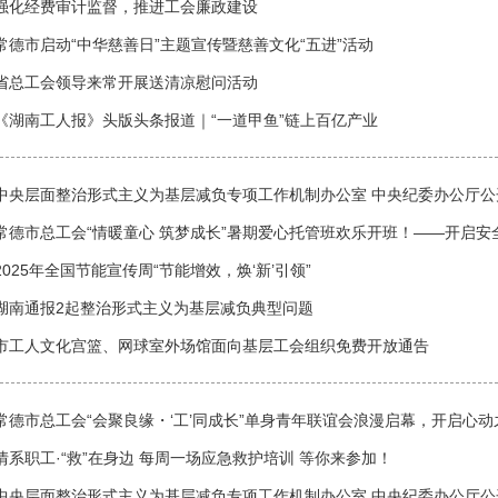
强化经费审计监督，推进工会廉政建设
常德市启动“中华慈善日”主题宣传暨慈善文化“五进”活动
省总工会领导来常开展送清凉慰问活动
《湖南工人报》头版头条报道｜“一道甲鱼”链上百亿产业
中央层面整治形式主义为基层减负专项工作机制办公室 中央纪委办公厅公
基层减负典型问题
常德市总工会“情暖童心 筑梦成长”暑期爱心托管班欢乐开班！——开启
之旅
2025年全国节能宣传周“节能增效，焕‘新’引领”
湖南通报2起整治形式主义为基层减负典型问题
市工人文化宫篮、网球室外场馆面向基层工会组织免费开放通告
常德市总工会“会聚良缘・‘工’同成长”单身青年联谊会浪漫启幕，开启心动
情系职工·“救”在身边 每周一场应急救护培训 等你来参加！
中央层面整治形式主义为基层减负专项工作机制办公室 中央纪委办公厅公