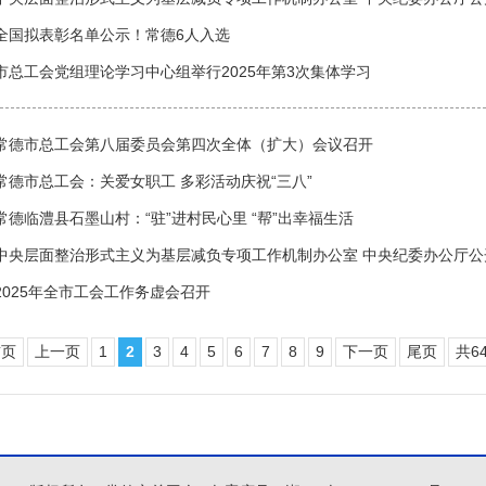
基层减负典型问题
全国拟表彰名单公示！常德6人入选
市总工会党组理论学习中心组举行2025年第3次集体学习
常德市总工会第八届委员会第四次全体（扩大）会议召开
常德市总工会：关爱女职工 多彩活动庆祝“三八”
常德临澧县石墨山村：“驻”进村民心里 “帮”出幸福生活
中央层面整治形式主义为基层减负专项工作机制办公室 中央纪委办公厅公
基层减负典型问题
2025年全市工会工作务虚会召开
首页
上一页
1
2
3
4
5
6
7
8
9
下一页
尾页
共6