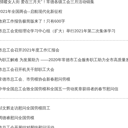
“情暖女人街 爱在三月天”！常德各级工会三月活动锦集
2021年全国两会--启航现代化新征程
政府工作报告极简版来了！只有600字
市总工会党组理论学习中心组（扩大）举行2021年第二次集体学习
市总工会召开2021年度工作汇报会
为职工解难 为发展助力 ——2020年常德市工会服务职工助力全市高质量
市总工会召开机关干部职工大会
常德市总工会、市劳模协会新春慰问劳模
中华全国总工会致全国劳模和全国五一劳动奖章获得者的春节慰问信
邹文辉走访慰问全国劳模田工
周德睿慰问全国劳模
市总工会开展结对帮扶慰问活动