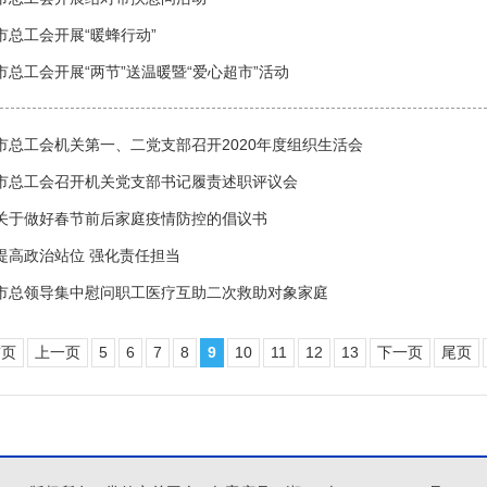
市总工会开展“暖蜂行动”
市总工会开展“两节”送温暖暨“爱心超市”活动
市总工会机关第一、二党支部召开2020年度组织生活会
市总工会召开机关党支部书记履责述职评议会
关于做好春节前后家庭疫情防控的倡议书
提高政治站位 强化责任担当
市总领导集中慰问职工医疗互助二次救助对象家庭
首页
上一页
5
6
7
8
9
10
11
12
13
下一页
尾页