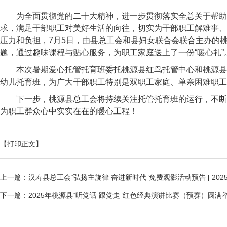
为全面贯彻党的二十大精神，进一步贯彻落实全总关于帮助
求，满足干部职工对美好生活的向往，切实为干部职工解难事、
压力和负担，7月5日，由
县总工会和县妇女联合会联合主办的
题，通过趣味课程与贴心服务，为职工家庭送上了一份“暖心礼”
本次
暑期爱心托管托育班
委托桃源县红鸟托管中心和桃源县娃
幼儿托育班，为广大干部职工特别是双职工家庭、单亲困难职工
下一步，桃源县总工会将持续关注托管托育班的运行，不断
为职工群众心中实实在在的暖心工程！
【打印正文】
上一篇：
汉寿县总工会“弘扬主旋律 奋进新时代”免费观影活动预告
[ 202
下一篇：
2025年桃源县“听党话 跟党走”红色经典演讲比赛（预赛）圆满