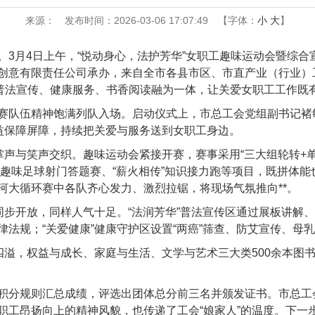
来源：
发布时间：2026-03-06 17:07:49
【字体：
小
大
】
。3月4日上午，“悦动身心，法护芳华”女职工趣味运动会暨综
创意有限责任公司承办，来自全市各县市区、市直产业（行业）
与普法宣传、健康服务、书香阅读融为一体，让关爱女职工工作既
赛队伍精神饱满列队入场。启动仪式上，市总工会党组副书记褚敏
权益保障屏障，持续把关爱与服务送到女职工身边。
掌声与笑声交织。趣味运动会紧接开赛，赛事采用“三大组轮转+
秀”趣味足球射门答题赛、“薪火相传”知识接力跑等项目，既拼体
河大循环赛中各队齐心发力、激烈拉锯，将现场气氛推向**。
廊同步开放，同样人气十足。“法润芳华”普法宣传区通过展板讲解
法规；“关爱健康”健康守护区设置“两癌”筛查、防艾宣传、母
四溢，权益与成长、家庭与生活、文学与艺术三大类500余本图书
积分规则汇总成绩，评选出团体总分前三名并颁发证书。市总工
职工昂扬向上的精神风貌，也传递了工会“娘家人”的温度。下一