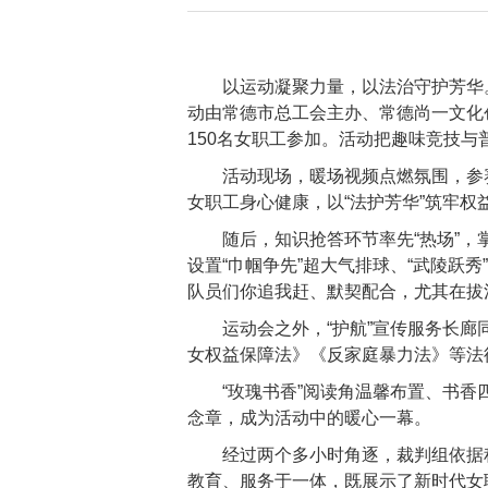
以运动凝聚力量，以法治守护芳华
动由常德市总工会主办、常德尚一文化
150名女职工参加。活动把趣味竞技
活动现场，暖场视频点燃氛围，参
女职工身心健康，以“法护芳华”筑牢
随后，知识抢答环节率先“热场”，
设置“巾帼争先”超大气排球、“武陵跃
队员们你追我赶、默契配合，尤其在拔
运动会之外，“护航”宣传服务长
女权益保障法》《反家庭暴力法》等法律
“玫瑰书香”阅读角温馨布置、书香
念章，成为活动中的暖心一幕。
经过两个多小时角逐，裁判组依据
教育、服务于一体，既展示了新时代女